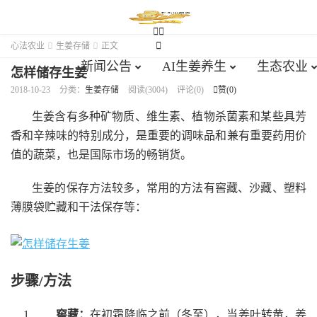





心法农业

生姜存储

正文
新闻公告
AI生姜养生
生态农业
怎样储存生姜
2018-10-23
分类：
生姜存储
阅读(3004)
评论(0)

赞(
0
)
生姜含有多种矿物质、维生素、植物杀菌素和某些具芳
香和辛辣味的特别成分，是重要的调味品和兼有重要药用价
值的蔬菜，也是国际市场的畅销货。
生姜的保存方法较多，常用的方法有窖藏、沙藏、塑料
薄膜袋贮藏和干法保存等：
步骤/方法
窖藏：
在初霜降临之前（冬至），当姜叶转黄，姜