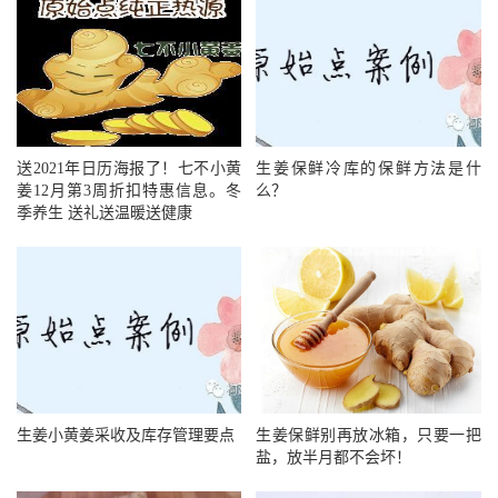
高，可减少覆盖物以散热降温。
塑料薄膜袋贮藏：
将选好的姜放入无毒的聚乙烯薄
膜内，封口随吃随取。
送2021年日历海报了！七不小黄
生姜保鲜冷库的保鲜方法是什
干法保存：
将生姜脱皮沸水烫漂5—6分钟，使姜内
姜12月第3周折扣特惠信息。冬
么？
季养生 送礼送温暖送健康
淀粉湿润，然后进行熏硫，再用冷水洗净放在60—70℃
的条件下烘干。干品放在阴凉通风处，可长期保存。
埋入食盐中保存。
买回鲜姜后，洗净擦干，然后埋
入食盐中，可使生姜保鲜较长的时间不坏鲜姜洗净，甩
去表面水分，然后将细盐涂于边面，放在一个不封口的
小塑料袋中，可以保存10天左右不干不烂将生姜浸泡在
生姜小黄姜采收及库存管理要点
生姜保鲜别再放冰箱，只要一把
盐水中一个小时，然后取出晾干或晒干，放进冰箱，可
盐，放半月都不会坏！
以长期保鲜。