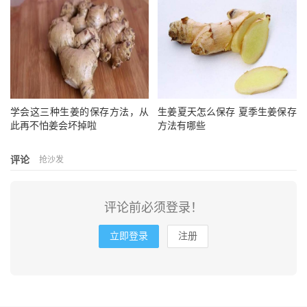
用花钵储存：将生姜用报纸包好，放在花盆的土壤
上面，在上面洒水把报纸淋湿即可。此法一年四季适
用。
学会这三种生姜的保存方法，从
生姜夏天怎么保存 夏季生姜保存
END
此再不怕姜会坏掉啦
方法有哪些
注意事项
评论
抢沙发
贮藏中的管理，既要防热，又要防寒。入坑初期温
度容易升高，不能将坑口全部封闭，开始1个月内，要
评论前必须登录！
求保持较高坑温，需要20度以上，以后保持在15度左右
即可。冬季坑口必须封严，严防坑温过低。贮藏中要经
立即登录
注册
常检查姜块有无变化，坑底不能有积水。