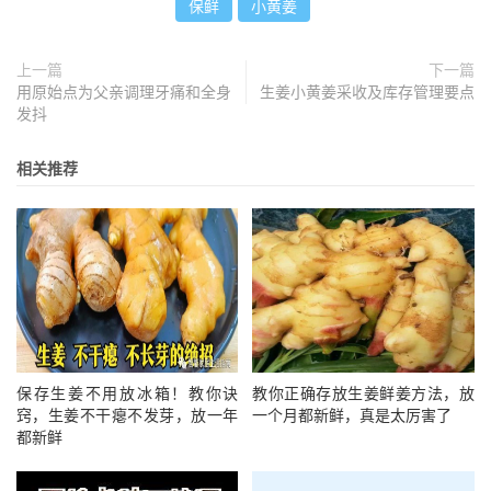
保鲜
小黄姜
防空洞贮藏
一层沙一二层姜，码成1米高、1米宽
上一篇
下一篇
的长方形垛，每垛1250-2500公斤，垛中间立一个用细
用原始点为父亲调理牙痛和全身
生姜小黄姜采收及库存管理要点
发抖
竹竿捆成的直径约10厘米的通风束，井放入温度计，以
便测量垛温。垛的四周用湿沙密封，封完垛后，掩好洞
相关推荐
门，洞上留气孔避免冷风吹入。
封闭堆藏
对生姜进行严格挑选，留下质量较好的
散堆在仓库中，用草包草帘遮盖好，备贮。再在仓库的
朝南方向垒砌砖墙，隔出一小仓库，并在砖墙上涂上泥
堵塞砖缝，防冷风吹入，将姜堆放在砖墙内，姜堆高2
米左右，堆内均匀地放入若干用芦苇扎成的通气筒到顶
部以利通风。堆藏时，墙角不留空隙，中间可略松些。
保存生姜不用放冰箱！教你诀
教你正确存放生姜鲜姜方法，放
窍，生姜不干瘪不发芽，放一年
一个月都新鲜，真是太厉害了
堆放后立即用泥或草包封闭顶部，堆藏库不宜过大，一
都新鲜
般每库以堆放5000公斤左右为宜。库温一般控制在18-
20℃，当气温下降时，可增加覆盖物保温；如气温过