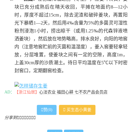
块已充分成熟后在晴天收回，平摊在地面约8—12小
时，厚度不超过15cm，除去泥渣和破碎姜块，再置阳
光下暴晒1—2天，然后用4‰含量为5%的多菌灵可湿性
粉剂浸泡1小时，捞出晾干（或用1.25‰的代森锌液喷
洒姜块），然后放在地势略高，排水良好，向阳的地窖
内（注意地窖贮前的灭菌和温湿度），姜入窖要轻拿轻
放，分层堆置，使姜块之间有一定的空隙，高度1m，
上盖30cm厚的沙质潮土。待日平均温度在5℃以下时密
封窖口，定期翻窖检查。
AD：
【浙江仙居】
心法农业 福田心耕 七不农产品会员店
室内堆藏（沙藏）：
选择阴凉、通风的房屋，先在
地面铺一层大石子（拳头大小），再用干净的细沙铺6

赞(
0
)

买生态小黄姜
—8cm厚，将选好、消毒好的姜块，顺序地摆放在沙
分享到








上，铺一层姜盖一层沙，共5—6层，用砖框边，上盖草
帘，保持沙的湿润，此法可保存半年以上。