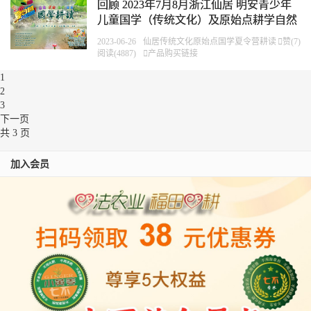
回顾 2023年7月8月浙江仙居 明安青少年
儿童国学（传统文化）及原始点耕学自然
体验夏令营2023年7/10-8/4（4周 全托）
2023-06-26
仙居
传统文化
原始点
国学
夏令营
耕读

赞(
7
)
阅读(4887)

产品购买链接
1
2
3
下一页
共 3 页
加入会员