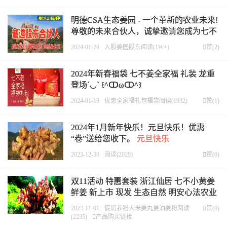
明德CSA生态姜园 - 一个革新的农业未来!
尊敬的未来合伙人，诚挚邀请您成为七不
姜姜园的股东合伙人....同时招募分销代理
2024-01-26
入股
姜园
股东
阅读(1W+)

赞(
2
)
经销伙伴及诚聘农业农场运营，农耕及主
播人才
农业新纪元
2024年新春福袋 七不姜全家福 礼装 龙重
登场´◡` ꒰^ↀωↀ^꒱
2024-01-18
优惠
全家福
礼包
福袋
阅读(1932)

赞(
1
)
2024年1月新年快乐！元旦快乐！优惠
“卷”送给您收下。
元旦快乐
2023-12-30
阅读(2029)

赞(
0
)
双11活动 特惠套装 浙江仙居 七不小黄姜
鲜姜 新上市 现发 生态自然 明安心法农业
薑愛带回家！
2023-11-01
促销
参粉
大米
姜丸
姜油
姜粉
阅读

赞(
0
)
(2235)

产品购买链接