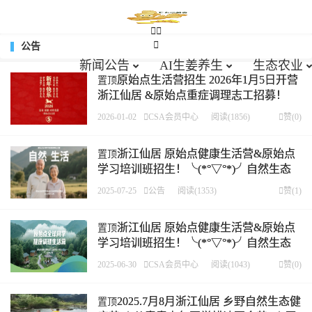





公告
新闻公告
AI生姜养生
生态农业
原始点生活营招生 2026年1月5日开营
置顶
浙江仙居 &原始点重症调理志工招募！
╰(*°▽°*)╯自然生态健康调理营 2026.1
2026-01-02

CSA会员中心
阅读(1856)

赞(
0
)
月四期
浙江仙居 原始点健康生活营&原始点
置顶
学习培训班招生！╰(*°▽°*)╯自然生态
健康调理营 2025.8月二期
2025-07-25

公告
阅读(1353)

赞(
1
)
浙江仙居 原始点健康生活营&原始点
置顶
学习培训班招生！╰(*°▽°*)╯自然生态
健康调理营 2025.7月8月
2025-06-30

CSA会员中心
阅读(1043)

赞(
0
)
2025.7月8月浙江仙居 乡野自然生态健
置顶