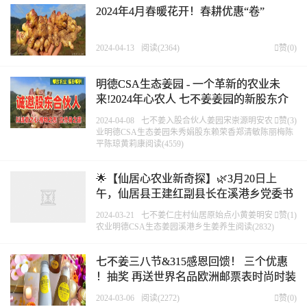
2024年4月春暖花开！春耕优惠“卷”
2024-04-13
阅读(2364)

赞(
0
)
明德CSA生态姜园 - 一个革新的农业未
来!2024年心农人 七不姜姜园的新股东介
绍
祝贺心农人！
2024-04-08
七不姜
入股
合伙人
姜园
宋崇源
明安农

赞(
3
)
业
明德CSA生态姜园
朱秀娟
股东
赖荣香
郑清敏
陈丽梅
陈
平
陈琼
黄莉康
阅读(4559)
🌟【仙居心农业新奇探】🌿3月20日上
午，仙居县王建红副县长在溪港乡党委书
记张二兵，乡长 应晓媚陪同下莅临仁庄村
2024-03-21
七不姜
仁庄村
仙居
原始点
小黄姜
明安

赞(
1
)
明安农业调研、指导工作。
热报新闻
农业
明德CSA生态姜园
溪港乡
生姜养生
阅读(2832)
七不姜三八节&315感恩回馈！ 三个优惠
！抽奖 再送世界名品欧洲邮票表时尚时装
表STAMPS 派克笔 777
2024-03-06
阅读(2272)

赞(
0
)