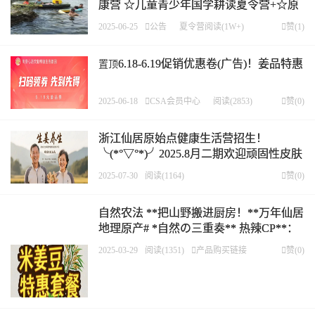
康营 ☆儿童青少年国学耕读夏令营+☆原
始点学习生活调理体验营 培训班报名表及
2025-06-25

公告
夏令营
阅读(1W+)

赞(
1
)
2023回顾
6.18-6.19促销优惠卷(广告)！姜品特惠
置顶
2025-06-18

CSA会员中心
阅读(2853)

赞(
0
)
浙江仙居原始点健康生活营招生！
╰(*°▽°*)╯2025.8月二期欢迎顽固性皮肤
病症状学员：湿疹、牛皮癣、青春痘、神
2025-07-30
阅读(1164)

赞(
0
)
经性皮炎..
自然农法 **把山野搬进厨房！**万年仙居
地理原产# *自然の三重奏** 热辣CP**：
七不小黄姜 × 黄豆 × 大米
2025-03-29
阅读(1351)

产品购买链接

赞(
0
)