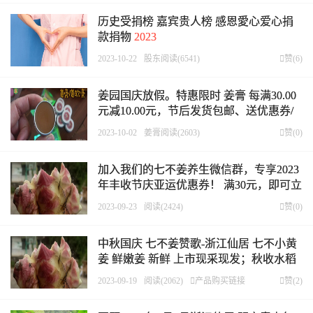
历史受捐榜 嘉宾贵人榜 感恩愛心爱心捐
款捐物
2023
2023-10-22
股东
阅读(6541)

赞(
6
)
姜园国庆放假。特惠限时 姜膏 每满30.00
元减10.00元，节后发货包邮、送优惠券/
码 3张、送赠品
2023-10-02
姜膏
阅读(2603)

赞(
0
)
加入我们的七不姜养生微信群，专享2023
年丰收节庆亚运优惠券！ 满30元，即可立
减10元！仅2天。
2023-09-23
阅读(2424)

赞(
0
)
中秋国庆 七不姜赞歌-浙江仙居 七不小黄
姜 鲜嫩姜 新鲜 上市现采现发；秋收水稻
大米预售特惠 送七不自酿会员定制白酒中
2023-09-19
阅读(2062)

产品购买链接

赞(
2
)
秋赠品