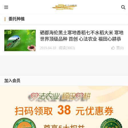
委托种植
硒都海伦黑土寒地香稻七不水稻大米 寒地
世界顶级品种 首创 心法农业 福田心耕恭
献
2019-04-10
阅读(3063)
赞(
0
)
加入会员