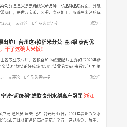
 无染色 洋黑黑米是黑籼糯米新品种，该品种品质优良，外观
软滑爽口，是做八宝饭、米粥、食品加工、酿造黑米酒的优
之一黑米种植历史悠久，是中国古老而名贵的水稻品种。

赞(
0
)
2562)
去评论

产品购买链接
粥还可以制作各...
结果出炉！台州这4款稻米分获1金3银 泰两优
，干了这碗大米饭！
:38 近日 由省农业农村厅、省粮食和 物资储备局主办的 “2020年浙
个金奖3个银奖的好成绩 实现金奖零的突破 来看名单 ▼ 根
比活动有关要求，主办方在县市审核推选147个品牌稻米的基础

赞(
0
)
5)
去评论

产品购买链接
心对这些参加...
7公斤！宁波“超级稻”蝉联贵州水稻高产冠军
浙江
端 通讯员 詹柴 记者 翁云骞 近日，2021年贵州兴义水
州兴义市万峰林街道超高产示范方举行。经过收割、称重、
节，最终专家组公布宁波市农科院自主选育的超级稻品种