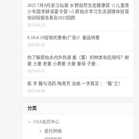
2025.7月8月浙江仙居 乡野自然生态健康营 ☆儿童青
少年国学耕读夏令营+☆原始点学习生活调理体验营
培训班报名表及2023回顾
2025-06-25
6.18-6.19促销优惠卷(广告)！姜品特惠
2025-06-18
你了解原始点内外热源 姜（薑）的种类和应用吗？鲜
姜 土姜 老姜 小黄姜 大姜 姜母 子姜...
2025-05-15
医 字 醫与汤药-陶青芳 治病 一字真言 ： “醫”之！
2025-04-20
分类
CSA会员中心
委托种植