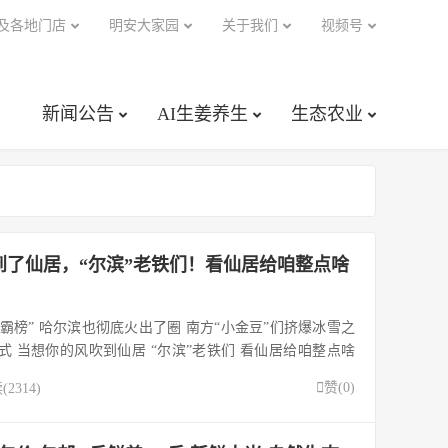
及各地门店
明安大家园
关于我们
视频号
新闻公告
AI生姜养生
生态农业
吹到了仙居，“尔滨”老铁们！看仙居给咱整点啥
“霸榜” 哈尔滨也彻底火出了圈 南方“小金豆”们挤爆冰雪之
式 当想你的风吹到仙居 “尔滨”老铁们 看仙居给咱整点啥
居仙景· 许多北方人都有一个江南梦 仙居—一个地道的南方小城 欢

赞(
0
)
2314)
“无事小神仙”~ ...