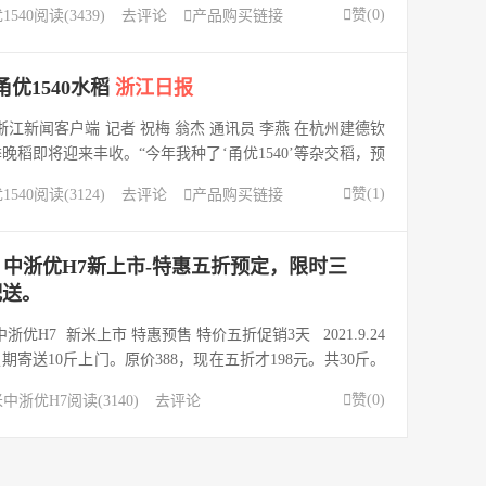

赞(
0
)
1540
阅读(3439)
去评论

产品购买链接
创下贵州水稻高产新纪录...
优1540水稻
浙江日报
号 浙江新闻客户端 记者 祝梅 翁杰 通讯员 李燕 在杭州建德钦
晚稻即将迎来丰收。“今年我种了‘甬优1540’等杂交稻，预
告诉记者，这种优质稻产量高、品质好，加上后端品牌化运

赞(
1
)
1540
阅读(3124)
去评论

产品购买链接
0元。这几年，...
 中浙优H7新上市-特惠五折预定，限时三
配送。
优H7 新米上市 特惠预售 特价五折促销3天 2021.9.24
定期寄送10斤上门。原价388，现在五折才198元。共30斤。
2 尝鲜订购 1斤 12.8元包邮 10斤 86元包...

赞(
0
)
米
中浙优H7
阅读(3140)
去评论