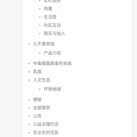
实时监控
特惠
生活营
社区互动
购买与加入
七不姜商城
产品介绍
中毒细菌病毒传染病
乳癌
人文生态
环保地球
便秘
全部案例
公告
公益点理疗店
农业农村农民