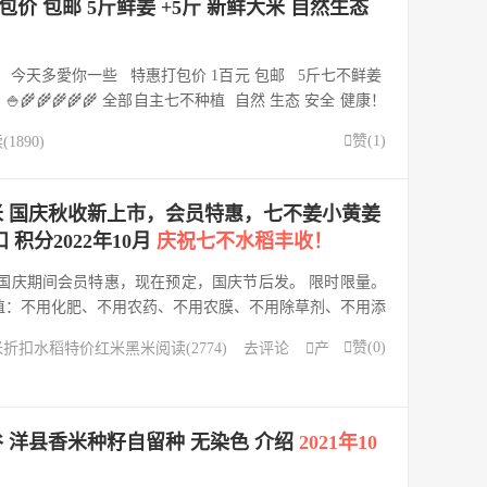
包价 包邮 5斤鲜姜 +5斤 新鲜大米 自然生态
天多愛你一些 特惠打包价 1百元 包邮 5斤七不鲜姜
🌾🌾🌾🌾🌾 全部自主七不种植 自然 生态 安全 健康！

赞(
1
)
1890)
香米 国庆秋收新上市，会员特惠，七不姜小黄姜
 积分2022年10月
庆祝七不水稻丰收！
国庆期间会员特惠，现在预定，国庆节后发。 限时限量。
植：不用化肥、不用农药、不用农膜、不用除草剂、不用添
(*´∀`)ﾉﾟ.:｡ 来一碗好米饭 真正自然天然好稻米来自明

赞(
0
)
米
折扣
水稻
特价
红米
黑米
阅读(2774)
去评论

产
种非杂交水...
谷 洋县香米种籽自留种 无染色 介绍
2021年10