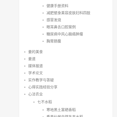
健康手册资料
减肥塑身美容皮肤妇科四肢
感冒发烧
眼耳鼻舌口腔案例
糖尿病中风心脑癌肿瘤
胸胃肠腹
姜的美食
姜道
媒体报道
学术论文
实作教学与答疑
心得实践经验分享
心法农业
七不水稻
寒地黑土富硒香稻
秀美仙居自然生态水稻