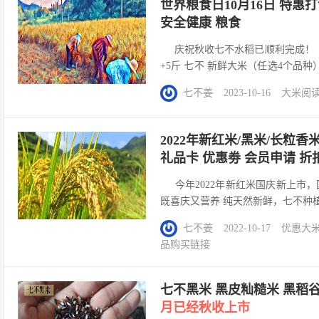
世界粮食日10月16日 特惠打
安全健康 粮食
庆祝秋收七不水稻已顺利完成！ 今
+5斤 七不 新鲜大米（任选4个品种）
七不姜
2023-10-16
大米
阅读(
2022年新红米/黑米/长粒
礼品卡 优惠劵 会员申请 折扣
今年2022年新红米国庆新上市，
既喜庆又营养 纯天然新鲜，七不种
加剂、不用转基因，不杀生！ ｡:.ﾟヽ
七不姜
2022-10-17
优惠
大
安七不水稻。 红米种子来自自然，留
品购买链接
七不黑米 黑皮籼糙米 黑稻
月已经秋收上市