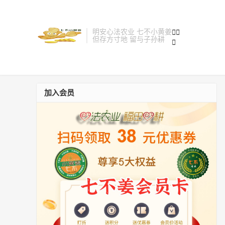
明安心法农业 七不小黄姜


但存方寸地 留与子孙耕

加入会员