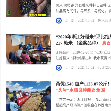
黑米 黑稻谷 洋县香米种籽自留种
油黑富有光泽，易蒸煮、易糊化。
质原料。黑米是稻米中的珍贵品种
七不姜
2021-10-02
黑米
阅读(
相传距今二千年多年历史，黑米除了煮
“2020年浙江好稻米”评比
217 籼米 （金奖品种）
真香
无限台州 2020-12-28 11:46
江好稻米”评比结果出炉 我市获得1
据 “2020 浙江好稻米”推荐评
七不姜
2021-10-02
阅读(280
上，邀请农业农村部稻米及制品质检中
甬优1540 亩产1123.8
“头号”水稻良种飘香全国
「本文来源：浙江日报」 浙江新闻客户
稻超高产现场测产验收会在黔西南
测水份、换算、专家复核结果等环