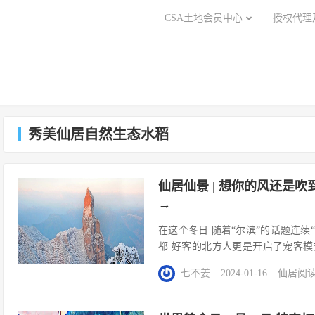
CSA土地会员中心
授权代理
秀美仙居自然生态水稻
仙居仙景 | 想你的风还是
→
在这个冬日 随着“尔滨”的话题连续
都 好客的北方人更是开启了宠客模
XIANJU XIANJING ·赏·仙
七不姜
2024-01-16
仙居
阅读(
迎“尔滨”老铁们来仙居，赏仙景 做几日