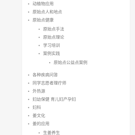
动植物应用
原始点人和地点
原始点健康
原始点手法
原始点理论
学习培训
案例实践
原始点公益点案例
各种疾病问答
同学志愿者理疗师
外热源
妇幼保健 育儿妇产孕妇
妇科
姜文化
姜的应用
生姜养生