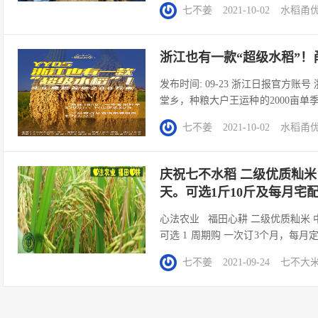
七不姜
2021-10-02
水稻
甬优
“甬优1540”亩产达1123.87公斤，
浙江也有一款“超级水稻”！甬
发布时间: 09-23 浙江日报官方账
堂乡，种粮大户王运种的2000亩单季
测亩均产量能有七百多公斤。”她
七不姜
2021-10-02
水稻
甬优
营，亩均效益能比普通水稻高出约130
庆祝七不水稻 二级优质籼米
天。可选1斤10斤及每月宅
心法农业 福田心耕 二级优质籼米 中浙
可选 1 周期购 一次订3个月，每月
合着6.6元一斤。 （识别上月购二维码） 
七不姜
2021-09-24
七不大