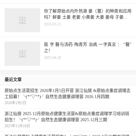
用小火炒约25分钟，即制成干姜片。视产
你了解原始点内外热源 姜（薑）的种类和应用
吗？鲜姜 土姜 老姜 小黄姜 大姜 姜母 子姜...
地、品种不同，十斤鲜姜片可制成1.0〜1.
2025-05-15
5斤干姜片。
医 字 醫与汤药-陶青芳 治病 一字真言 ： “醫”
之！
2025-04-20
最近文章
原始点生活营招生 2026年1月5日开营 浙江仙居 &原始点重症调理志
工招募！╰(*°▽°*)╯自然生态健康调理营 2026.1月四期
2026年1月2日
浙江仙居 2025.12月原始点健康生活营&原始点重症调理学习培训班
招生！╰(*°▽°*)╯自然生态健康调理营 2025.12月三期
2025年11月18日