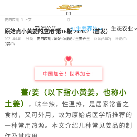





姜的应用

正文
新闻公告
AI生姜养生
生态农业
原始点小黄姜的应用 第16版 2020.2（首发）
2021-04-01
分类：
姜的应用
/
原始点理论
/
生姜养生
阅读(6402)
评论(0)

赞(
0
)
中国加姜！世界加姜！
薑/姜（以下指小黄姜，也称小
土姜）
，味辛辣，性温热，是居家常备之
食材，又可外用，故为原始点医学所推荐的
一种常用热源。本文介绍几种常见姜品的制
作及其应用。