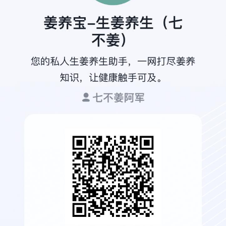
选姜材：一定要精选有机新鲜瘦小小黄姜，
1.
以确保品质。
(2)
鲜姜片
：生姜先去土、洗净、切掉
坏的。如用以制作干
姜片，则切成3〜4毫
米的厚片(因薄片曰晒或炒制时易碎裂)；若