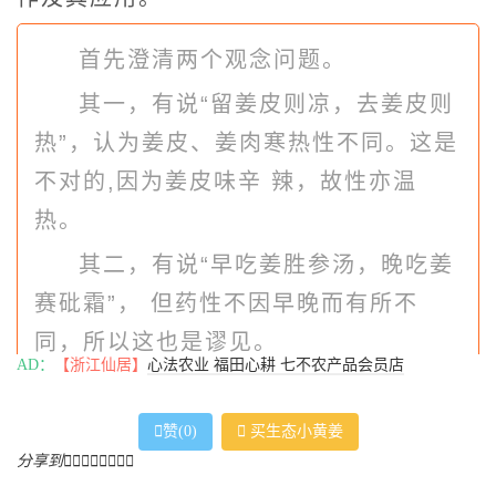
首先澄清两个观念问题。
其一，有说“留姜皮则凉，去姜皮则
热”，认为姜皮、姜肉寒热性不同。这是
不对的,因为姜皮味辛 辣，故性亦温
热。
其二，有说“早吃姜胜参汤，晚吃姜
赛砒霜”， 但药性不因早晚而有所不
同，所以这也是谬见。
AD：
【浙江仙居】
心法农业 福田心耕 七不农产品会员店
此外，
喝浓姜汤若出现症状
，基于
症状皆由体伤及热能不足所致，故姜仍

赞(
0
)

买生态小黄姜
可继续服用。但若患者觉得姜太辛辣而
分享到







