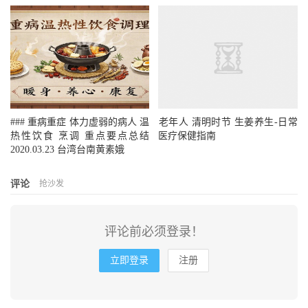
粉或姜粉泥。
重病患者用姜虽要由少渐增，见效即止，虽
低于常规用量亦可，其后增减则视病情需要而
定，而且只有在经过按推、温敷、温热性饮食、
### 重病重症 体力虚弱的病人 温
​​老年人 清明时节 生姜养生-日常
适当运动、充分休息、良好心态的全面配合，病
热性饮食 烹调 重点要点总结
医疗保健指南
情仍无改善，但还能吸收的前提下才允许超量、
2020.03.23 台湾台南黄素娥
超限，只是不可长期为之，亦即病情改善且稳定
评论
抢沙发
后，须逐步调回常规用量。重病患者服食浓姜
汤、姜粉或姜粉泥，若出现症状，基于症状皆由
评论前必须登录！
体伤及热能不足所致，因此姜仍可继续服用。但
若患者觉得姜太辛辣而不愿服食，可改以姜加西
立即登录
注册
洋参、生晒参、红参、甘草、龙眼干、红糖等，
加一种即可；或直接改用浓参汤，以减弱内热源