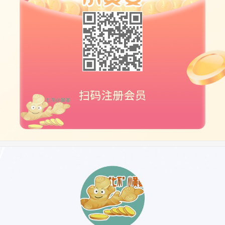
虽无定法，但依病情，在患者能接受吸收的前提下，针对
成人
每日姜的用量
，提供下表供参考：
◆
◆
◆
◆
◆
一
、姜汤
材料准备：