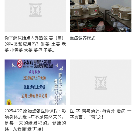
浓姜汤
是针对重病患者，以鲜姜
片或干姜片熬煮而成，鲜姜片每日常规
你了解原始点内外热源 姜（薑）
重症调养模式
的种类和应用吗？鲜姜 土姜 老
用量500 克到750克，上限1500克；干
姜 小黄姜 大姜 姜母 子姜...
姜片每日常规用量50克到75克，上限
150克。虽然用干姜片熬煮其药性胜过
鲜姜片，但法无定法，不论用何种材
料，以及用量、浓度等，都要考虑个体
差异。服用方法是少量多次、小口温热
2025/4/27 原始点张医师课程 : 影
医 字 醫与汤药-陶青芳 治病 一
响身体之缘 -病不是突然来的，
字真言 ： “醫”之！
吞服，以使热源的补充源源不断。如果
是每一天的缘累积的。健康的
路，从看懂‘缘’开始！
患者水肿不适合喝浓姜汤，也可改服姜