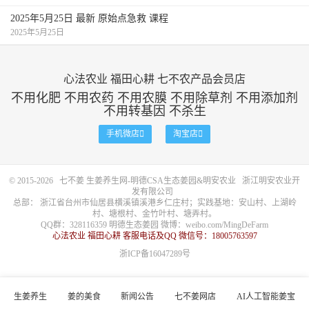
2025年5月25日 最新 原始点急救 课程
2025年5月25日
心法农业 福田心耕 七不农产品会员店
不用化肥 不用农药 不用农膜 不用除草剂 不用添加剂
不用转基因 不杀生
手机微店

淘宝店

炒
© 2015-2026
七不姜 生姜养生网-明德CSA生态姜园&明安农业
浙江明安农业开
发有限公司
总部： 浙江省台州市仙居县横溪镇溪港乡仁庄村；实践基地：安山村、上湖岭
(4)
姜粉
：
将干姜片细研成末，用100
村、塘根村、金竹叶村、塘弄村。
～120目筛子筛过，即成姜粉。
QQ群：328116359 明德生态姜园 微博：
weibo.com/MingDeFarm
心法农业 福田心耕 客服电话及QQ 微信号：18005763597
浙ICP备16047289号
生姜养生
姜的美食
新闻公告
七不姜网店
AI人工智能姜宝