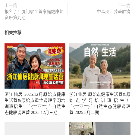
不愿服食，可改以姜加甘草、龙眼干、
上一篇
下一篇
红糖等，加一种即可，或直接改用浓参
报名了！厦门家至善家庭健康师
中耳炎、膝盖肿痛
资班第九期
汤。
相关推荐
浙江仙居 2025.12月原始点健康
浙江仙居 原始点健康生活营&原
生活营&原始点重症调理学习培
始点学习培训班招生！
训班招生！╰(*°▽°*)╯自然生
╰(*°▽°*)╯自然生态健康调理
态健康调理营 2025.12月三期
营 2025.8月二期