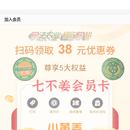
之药性，并改善口感。值得一提的是，浓参汤性
温易被吸收，且患者多能接受，故成为救治重病
加入会员
的最好选择之一。红参常规用虽50克至75克，
上限150克。总之，内热源用量之多寡及其药性
之强弱，皆应以患者能接受吸收、感觉温暖舒服
为最高原则。
须再三强调的是浓姜汤与浓参汤，主要是给
予重病而非轻重
症，作为加强日常饮食的热源，
以供身体之急需。当重病患者身体完全康复后，
所需热源只需从合理饮食中摄取，并加强运动即
可。若要当作保健长期服用，则宜改为淡姜汤，
或淡参汤，或淡姜参汤。