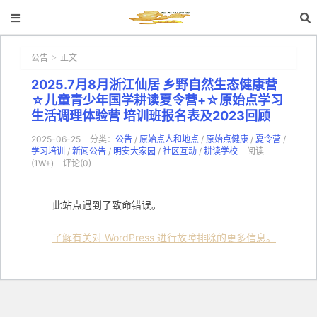
公告
正文
>
2025.7月8月浙江仙居 乡野自然生态健康营
☆儿童青少年国学耕读夏令营+☆原始点学习
生活调理体验营 培训班报名表及2023回顾
2025-06-25
分类：
公告
/
原始点人和地点
/
原始点健康
/
夏令营
/
学习培训
/
新闻公告
/
明安大家园
/
社区互动
/
耕读学校
阅读
(1W+)
评论(0)
此站点遇到了致命错误。
了解有关对 WordPress 进行故障排除的更多信息。