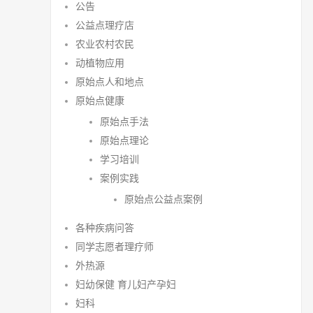
公告
公益点理疗店
农业农村农民
动植物应用
原始点人和地点
原始点健康
原始点手法
原始点理论
学习培训
案例实践
原始点公益点案例
各种疾病问答
同学志愿者理疗师
外热源
妇幼保健 育儿妇产孕妇
妇科