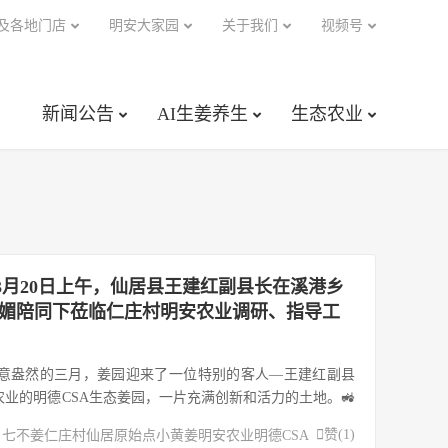
及各地门店
明安大家园
关于我们
视频号
新闻公告
AI生姜养生
生态农业
3月20日上午，仙居县王建红副县长在溪港乡
晓媚陪同下莅临仁庄村明安农业调研、指导工
这春意盎然的三月，姜园迎来了一位特别的客人—王建红副县
农业的明德CSA生态姜园，一片充满创新和活力的土地。🚜
和乡长应晓媚的陪同下，王副县长的这次调研之旅可谓意义非

赞(
1
)
七不姜
仁庄村
仙居
原始点
小黄姜
明安农业
明德CSA