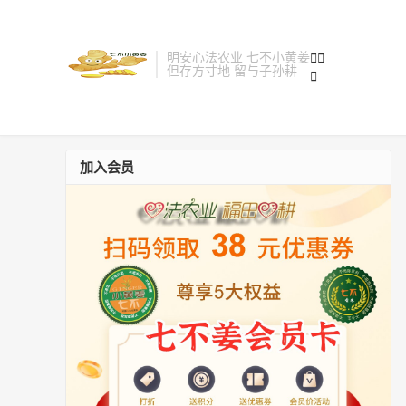
明安心法农业 七不小黄姜


但存方寸地 留与子孙耕

加入会员