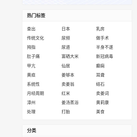
热门标签
查出
日本
乳房
传统文化
尿频
做手术
拇指
尿道
半身不遂
肚子痛
富硒大米
新冠病毒
甲亢
仙居
癫痫
黄疸
姜够本
耳聋
系统性
卖姜翁
结石
月经周期
红米
卖姜词
漳州
姜汤蒸浴
黄莉康
处理
打胎
美食
分类