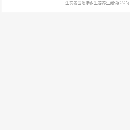
生态姜园
溪港乡
生姜养生
阅读(2825)