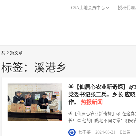
CSA土地会员中心
授权代理
共 2 篇文章
标签：溪港乡
🌟【仙居心农业新奇探】
党委书记张二兵，乡长 应
作。
热报新闻
🌟【仙居心农业新奇探】🌿 在
长！👏 他的目的地不同寻常：明安
🌱 🍀在溪港乡党委书记张二兵
七不姜
2024-03-21

公告
凡。园区的负...