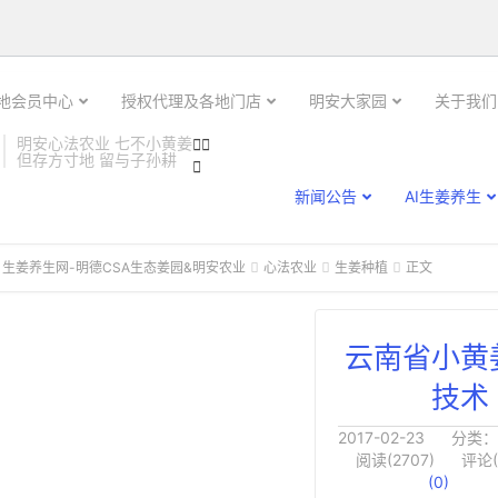

土地会员中心
授权代理及各地门店
明安大家园
关于我们
明安心法农业 七不小黄姜


但存方寸地 留与子孙耕

新闻公告
AI生姜养生
 生姜养生网-明德CSA生态姜园&明安农业
心法农业
生姜种植
正文



云南省小黄
技术
2017-02-23
分类：
阅读(2707)
评论(
(
0
)