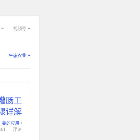
视频号
生态农业
灌肠工
骤详解
：
姜的应用
/
8)
评论