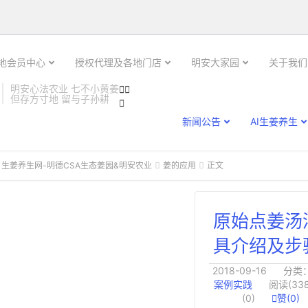

土地会员中心
授权代理及各地门店
明安大家园
关于我们
明安心法农业 七不小黄姜


但存方寸地 留与子孙耕

新闻公告
AI生姜养生
 生姜养生网-明德CSA生态姜园&明安农业
姜的应用
正文


原始点姜汤
具介绍及步
2018-09-16
分类
案例实践
阅读(338
(0)

赞(
0
)