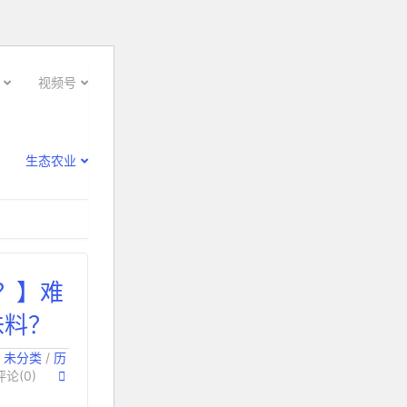
视频号
生态农业
？】难
味料？
：
未分类
/
历
评论(0)
