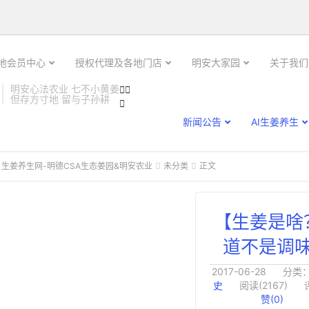

土地会员中心
授权代理及各地门店
明安大家园
关于我们
明安心法农业 七不小黄姜


但存方寸地 留与子孙耕

新闻公告
AI生姜养生
 生姜养生网-明德CSA生态姜园&明安农业
未分类
正文


【生姜是啥
道不是调
2017-06-28
分类
史
阅读(2167)
赞(
0
)