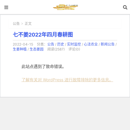
公告
正文
>
七不姜2022年四月春耕图
2022-04-15
分类：
公告
/
历史
/
实时监控
/
心法农业
/
新闻公告
/
生姜种植
/
生态姜园
阅读(2587)
评论(0)
此站点遇到了致命错误。
了解有关对 WordPress 进行故障排除的更多信息。