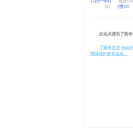
儿妇产孕妇
阅读(25
(0)

赞(
0
)
此站点遇到了致命
了解有关对 WordP
障排除的更多信息。