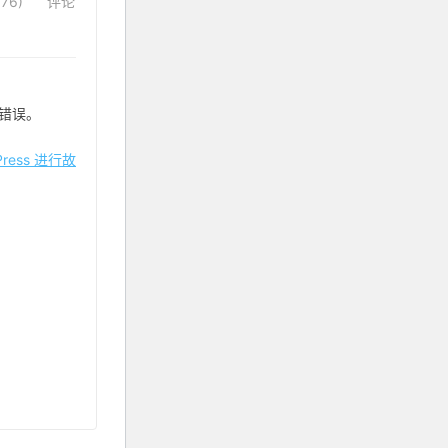
76)
评论
错误。
ress 进行故