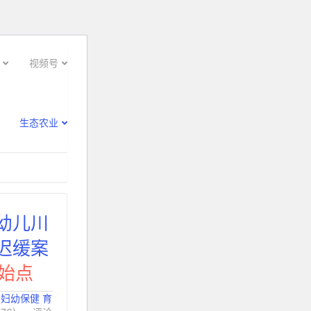
视频号
生态农业
幼儿川
迟缓案
始点
：
妇幼保健 育