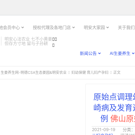

土地会员中心
授权代理及各地门店
明安大家园
关于我们
明安心法农业 七不小黄姜


但存方寸地 留与子孙耕

新闻公告
AI生姜养生
 生姜养生网-明德CSA生态姜园&明安农业
妇幼保健 育儿妇产孕妇
正文


原始点调理
崎病及发育
例
佛山原
2021-09-19
分类