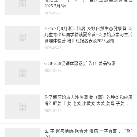
2025.7月8月
2025-06-30
2025.7月8月浙江仙居 乡野自然生态健康营 ☆
儿童青少年国学耕读夏令营+☆原始点学习生活
调理体验营 培训班报名表及2023回顾
2025-06-25
6.18-6.19促销优惠卷(广告)！姜品特惠
2025-06-18
你了解原始点内外热源 姜（薑）的种类和应用
吗？鲜姜 土姜 老姜 小黄姜 大姜 姜母 子姜...
2025-05-15
医 字 醫与汤药-陶青芳 治病 一字真言 ： “醫”