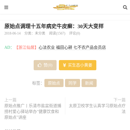
原始点调理十五年病史牛皮癣：30天大变样
2018-06-14
分类：未分类
阅读(1567)
评论(0)
AD：
【浙江仙居】
心法农业 福田心耕 七不农产品会员店
赞(
0
)
买生态小黄姜
标签：
原始点
同学
新闻
上一篇
下一篇
原始点推广丨乐清市盐盆街道捕
太原卫校学生认真学习原始点疗
捞村爱心驿站举办“健康饮食和
法
原始点”讲座