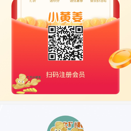
医院治疗
由于问题严重，于是马上转到广州某医院治疗。当时的
情况是瘫痪在床，无法进食，呼吸虚弱，只要一触碰，浑身
就异常疼痛。一开始住在重症监护室，使用丙球蛋白和激
素，4天后病情控制住后转入神经科（所谓的病情控制住，
就是指能保持住孩子的呼吸），每天继续激素和营养神经药
物治疗。
住院六周，做了三次腰穿，两次磁共振，蛋白细胞分离
指标还是没有降下来，手能稍微动一点，能坐在轮椅上，但
脚趾没有感觉，小腿无力，无法站立。医生告知恢复情况不
理想，建议回当地医院进行康复训练。