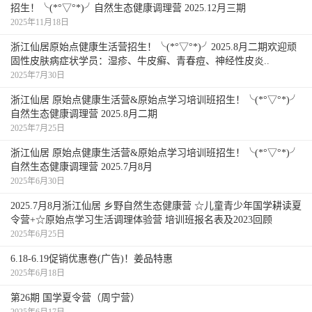
招生！╰(*°▽°*)╯自然生态健康调理营 2025.12月三期
2025年11月18日
浙江仙居原始点健康生活营招生！╰(*°▽°*)╯2025.8月二期欢迎顽
初见原始点，细节不到位，几乎无效果
固性皮肤病症状学员：湿疹、牛皮癣、青春痘、神经性皮炎..
2025年7月30日
2017年春节前出院回家，期间有吃中药调理，每周安排
浙江仙居 原始点健康生活营&原始点学习培训班招生！╰(*°▽°*)╯
3天去花都当地的原始点调理点按推，当时我的观念很不清
自然生态健康调理营 2025.8月二期
晰，认为原始点是靠按推好的，其他都不重要。每次按推前
2025年7月25日
后温敷20分钟左右，每次按推都会痛得大哭，回家后不会温
浙江仙居 原始点健康生活营&原始点学习培训班招生！╰(*°▽°*)╯
敷，也不会煲姜汤和温热饮食，细节一点也做不到位，做了
自然生态健康调理营 2025.7月8月
两周左右，不见效果，甚是担心。
2025年6月30日
2025.7月8月浙江仙居 乡野自然生态健康营 ☆儿童青少年国学耕读夏
令营+☆原始点学习生活调理体验营 培训班报名表及2023回顾
走进佛山中心
2025年6月25日
于是我每天上网看张钊汉医师关于原始点的讲座和案例
6.18-6.19促销优惠卷(广告)！姜品特惠
2025年6月18日
视频，临近春节的某天在网络上看到佛山原始点传承爱心公
益中心（以下简称“中心”）2015年分享会，信心大增，马上
第26期 国学夏令营（周宁营）