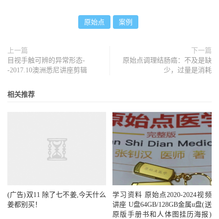
缘 起
原始点
案例
2016年11月初，女儿的小腿开始疼痛无力，但还能缓慢
行走，当时误以为上体育课激烈运动所导致，四天后脸色变
黄，饮食没有胃口，开始拉肚子，腿越来越痛，也更加乏
上一篇
下一篇
目视手触可辨的异常形态-
原始点调理结肠癌：不及是缺
力。随后住进花都某医院，三天后确诊为格林巴利综合症，
-2017.10澳洲悉尼讲座剪辑
少，过量是消耗
属于花都当地第一例。
相关推荐
(广告)双11 除了七不姜,今天什么
学习资料 原始点2020-2024视频
姜都别买！
讲座 U盘64GB/128GB金属u盘(送
原版手册书和人体图挂历海报)