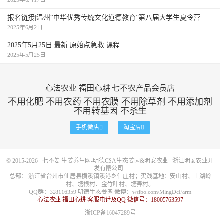
2025年6月17日
联系中心的义工老师，并于2017年2月4日来到中心开始规范
的原始点调理。
报名链接|温州“中华优秀传统文化道德教育”第八届大学生夏令营
2025年6月2日
2025年5月25日 最新 原始点急救 课程
2025年5月25日
初到中心时，每天按推梓萱都会因为痛而哭得很厉害，
轻轻用指腹按推也会感觉很痛，整个中心都能听到她的哭
声。
心法农业 福田心耕 七不农产品会员店
不用化肥 不用农药 不用农膜 不用除草剂 不用添加剂
不用转基因 不杀生
刚来中心时症状
手机微店

淘宝店

刚到中心的时候，梓萱的症状不少：
© 2015-2026
七不姜 生姜养生网-明德CSA生态姜园&明安农业
浙江明安农业开
发有限公司
总部： 浙江省台州市仙居县横溪镇溪港乡仁庄村；实践基地：安山村、上湖岭
村、塘根村、金竹叶村、塘弄村。
手、脚均无力，最好状况时只能扶着椅子站十分钟左
QQ群：328116359 明德生态姜园 微博：
weibo.com/MingDeFarm
心法农业 福田心耕 客服电话及QQ 微信号：18005763597
右，有时站的过程中会脚发抖。
浙ICP备16047289号