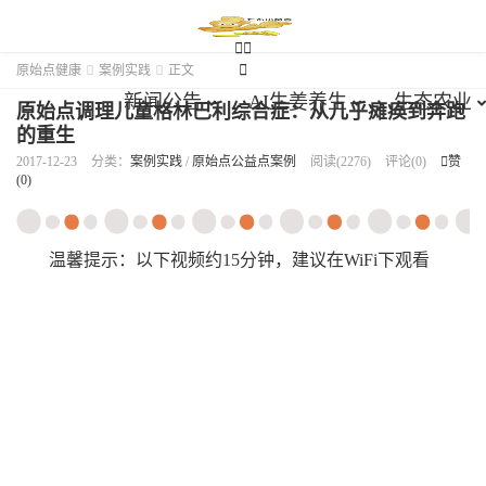





原始点健康

案例实践

正文
新闻公告
AI生姜养生
生态农业
原始点调理儿童格林巴利综合症：从几乎瘫痪到奔跑
的重生
2017-12-23
分类：
案例实践
/
原始点公益点案例
阅读(2276)
评论(0)

赞
(
0
)
温馨提示：以下视频约15分钟，建议在WiFi下观看