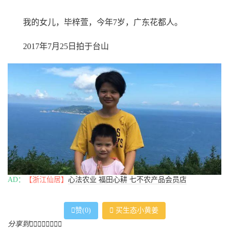
我的女儿，毕梓萱，今年7岁，广东花都人。
2017年7月25日拍于台山
AD：
【浙江仙居】
心法农业 福田心耕 七不农产品会员店

赞(
0
)

买生态小黄姜
分享到







