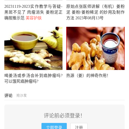
20231119-2023实作教学与答疑-
原始点张医师讲解（有机）姜粉
黑斑不见了 肉瘤消失 姜粉泥正
泥 姜粉/姜粉稀泥 的妙用及制作
确按推示范
美容护肤
方法 2023年08月13号
关于
格林-巴利综合征
格林-巴利综合征(Guillain-Barrés syndrome，GBS)，又称
急性感染性多发性神经根神经炎，是由病毒感染或感染后以
及其他原因导致的一种自身免疫性疾病。其主要病理改变为
周围神经系统的广泛性炎性脱髓鞘。临床上以四肢对称性弛
喝姜汤或参汤会补到癌肿瘤吗?
热源（姜）的神奇作用！
缓性瘫痪为其主要表现。（360百科）
可以饿死癌肿瘤吗?
评论
抢沙发
评论前必须登录！
立即登录
注册