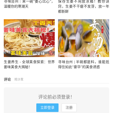
寻味台州｜来一碗“姜心比心”，
保存生姜不用放冰箱！教你诀
奶口味会更加的好，但是如果没有水牛奶的话，可以用全脂
温暖你的寒潮天
窍，生姜不干瘪不发芽，放一年
牛奶来替代。如果不是全脂奶，做出来的姜撞奶不凝固，全
都新鲜
是液体了。
2、牛奶一定要文火煮，大了容易扑出来，煮到咕嘟咕嘟冒
小气泡，70度左右，这个温度凝固更好，如果超过80℃，蛋
白酶就失去活性了，不容易凝固。
3、撞奶过程要求一定要撞进去，盖上盖子，不要搅动也不
要挪动，就让它自然凝固。
4、如果没有凝固，还有一个挽救的办法，把碗放入微波炉
生姜养生 - 全球美食探索：世界
寻味台州 | 半碗都是料，谁能抵
中高火一分钟，或者放入锅里蒸两分钟，静置十分钟开吃，
姜味美食大揭秘！
得住如此“豪华”的美食诱惑
味道差不多是一样的。
评论
抢沙发
评论前必须登录！
立即登录
注册