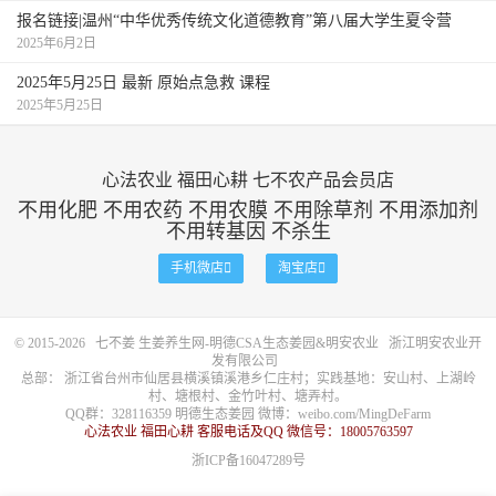
报名链接|温州“中华优秀传统文化道德教育”第八届大学生夏令营
2025年6月2日
2025年5月25日 最新 原始点急救 课程
2025年5月25日
心法农业 福田心耕 七不农产品会员店
不用化肥 不用农药 不用农膜 不用除草剂 不用添加剂
不用转基因 不杀生
手机微店

淘宝店

© 2015-2026
七不姜 生姜养生网-明德CSA生态姜园&明安农业
浙江明安农业开
发有限公司
总部： 浙江省台州市仙居县横溪镇溪港乡仁庄村；实践基地：安山村、上湖岭
村、塘根村、金竹叶村、塘弄村。
QQ群：328116359 明德生态姜园 微博：
weibo.com/MingDeFarm
心法农业 福田心耕 客服电话及QQ 微信号：18005763597
浙ICP备16047289号