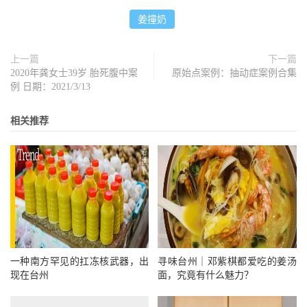
在这里先跟大家说一下姜撞奶原理：姜汁中含有生姜蛋白
姜撞奶
酶，而牛奶中含有丰富的酪蛋白和钙离子，当姜汁遇上牛
奶，就是姜汁中的蛋白酶和牛奶中的蛋白质发生反应。
上一篇
下一篇
今天我们就来复刻娘娘孙俪这道姜撞奶的详细做法。前几次
2020年龚女士39岁 胎死腹中案
原始点案例：抽动症案例合集
都以失败告终，但俗话说得好啊，失败是成功之母，经过几
例 日期：2021/3/13
次的尝试之后，我逐渐掌握了姜撞奶的诀窍，现在，不用去
相关推荐
甜品店，在家里也能轻轻松松吃到好吃的姜撞奶。想吃的朋
友，赶紧试一试吧！
同款姜汁撞奶
【材料】：老姜汁 20克、全脂牛奶 200ml、白糖 10克
【做法】：1、准备姜汁。老姜去皮，刨刀刨成姜蓉，放纱
布中挤出姜汁。（也可以用料理机、研磨盘或直接剁碎。）
姜的出汁率特别高，有20克就够了，多了喝起来太辣。姜汁
要现磨现用，长时间放置会被氧化失活。
一种南方罕见的扛冻核武器，出
寻味台州｜邓紫棋都爱吃的姜汤
现在台州
面，究竟有什么魅力？
2、牛奶倒入锅里，放入适量白糖，开小火煮到牛奶冒小
泡，不要煮开，当温度不超过80℃时停止（超过80℃，蛋白