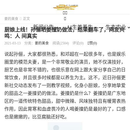





姜的美食

正文
新闻公告
AI生姜养生
生态农业
厨娘上线！孙俪晒姜撞奶做法，结果翻车了，网友共
鸣：人 间真实
2021-03-13
分类：
姜的美食
阅读(2504)
评论(0)

赞(
0
)
说起孙俪，大家都很熟悉，和邓超在一起很多年，也是娱乐
圈里的模范夫妻，是一个非常敬业的演员，她不仅演技好，
厨艺也是非常不错的，也很乐意在网上跟大家分享自己的日
常饮食，并且很多时候都是以养生为主。这不，近日孙俪更
新社交动态发布了一则教学视频，化身小厨娘，分享她挚爱
的甜品之一姜撞奶的做法。姜撞奶是什么？姜撞奶是广东地
区的一道传统特色甜品，甜中微辣、风味独特且有暖胃表热
作用，因此胃寒和血虚畏冷的人喝姜撞奶是最好的了，口感
也是嫩嫩的，比豆腐脑还好吃。