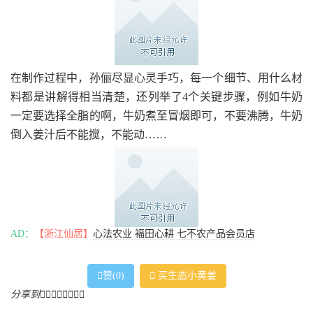
在制作过程中，孙俪尽显心灵手巧，每一个细节、用什么材
料都是讲解得相当清楚，还列举了4个关键步骤，例如牛奶
一定要选择全脂的啊，牛奶煮至冒烟即可，不要沸腾，牛奶
倒入姜汁后不能搅，不能动……
AD：
【浙江仙居】
心法农业 福田心耕 七不农产品会员店
没想到，结果还是翻车了，做出来的姜撞奶成品依然是水状
的，并没有凝固。孙俪觉得很多要点都掌握了，却不知道为

赞(
0
)

买生态小黄姜
什么还是不成功，对此，很多网友也是纷纷留言表示自己做
分享到








姜撞奶也老是不成功的。