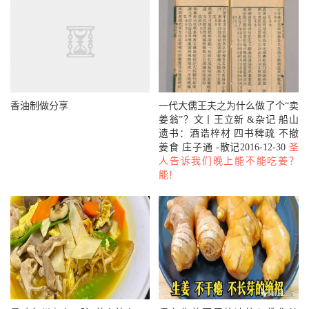
酶就失去活性了）。没有温度计，可以加热到快沸腾但没沸
腾，锅边冒小泡时停止加热，放一边冷却30-60秒再使用，
让奶的温度降到70度左右，这点也非常关键；
3、最后撞姜汁之前，有非常重要的一步，那就是，用勺子
搅一下姜汁，使其均匀，然后将牛奶从高处（高20厘米处）
香油制做分享
一代大儒王夫之为什么做了个“卖
冲入姜汁的碗中，盖上盖子凝固个5~10分钟左右，像孙俪说
姜翁”？文丨王立新 &杂记 船山
遗书：酒诰梓材 四书稗疏 不撤
的不要搅动也不要挪动，就让它自然凝固，这一步也是影响
姜食 庄子通 -散记2016-12-30
圣
姜撞奶是否凝固的关键。
人告诉我们晚上能不能吃姜？
能！
4、检查是否凝固，把汤勺放牛奶表面，不下沉即表示凝固
了，姜撞奶的表面也呈现出质地非常光滑细腻的光泽，看来
就很诱人，如果放进冰箱冰镇过后，果冻般的口感会更加强
烈。
【姜撞奶小提示】：
1、姜也一定要选择老姜，那种嫩嫩的小姜不行，也不会凝
固；正宗的广州姜撞奶用的是水牛奶，用水牛奶做出的姜撞