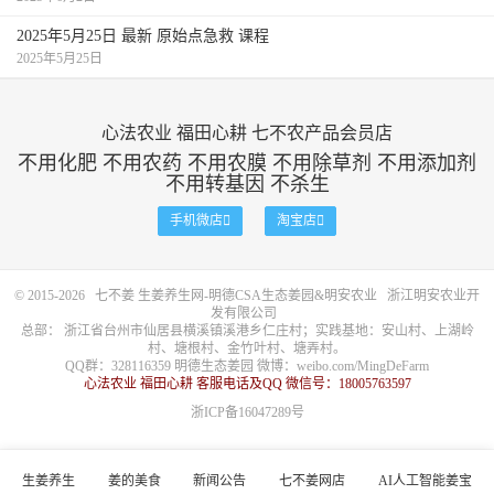
2025年5月25日 最新 原始点急救 课程
2025年5月25日
心法农业 福田心耕 七不农产品会员店
不用化肥 不用农药 不用农膜 不用除草剂 不用添加剂
不用转基因 不杀生
手机微店

淘宝店

© 2015-2026
七不姜 生姜养生网-明德CSA生态姜园&明安农业
浙江明安农业开
发有限公司
总部： 浙江省台州市仙居县横溪镇溪港乡仁庄村；实践基地：安山村、上湖岭
村、塘根村、金竹叶村、塘弄村。
QQ群：328116359 明德生态姜园 微博：
weibo.com/MingDeFarm
心法农业 福田心耕 客服电话及QQ 微信号：18005763597
浙ICP备16047289号
生姜养生
姜的美食
新闻公告
七不姜网店
AI人工智能姜宝