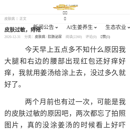





皮肤病

正文
新闻公告
AI生姜养生
生态农业
皮肤过敏，痔疮
2020-12-31
分类：
皮肤病
/
肛肠泌尿
阅读(2260)
评论(0)

赞(
1
)
今天早上五点多不知什么原因我
大腿和右边的腰部出现红包还好痒好
痒，我就用姜汤给涂上去，没过多久就
好了。
两个月前也有过一次，可能是我
的皮肤过敏的原因吧，两次都忘了拍照
图片，真的没涂姜汤的时候看上好吓