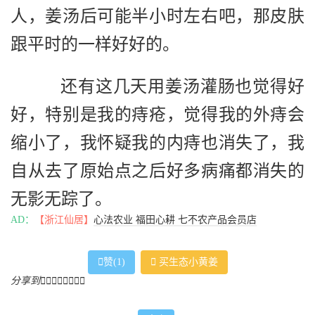
人，姜汤后可能半小时左右吧，那皮肤
跟平时的一样好好的。
还有这几天用姜汤灌肠也觉得好
好，特别是我的痔疮，觉得我的外痔会
缩小了，我怀疑我的内痔也消失了，我
自从去了原始点之后好多病痛都消失的
无影无踪了。
AD：
【浙江仙居】
心法农业 福田心耕 七不农产品会员店

赞(
1
)

买生态小黄姜
分享到







