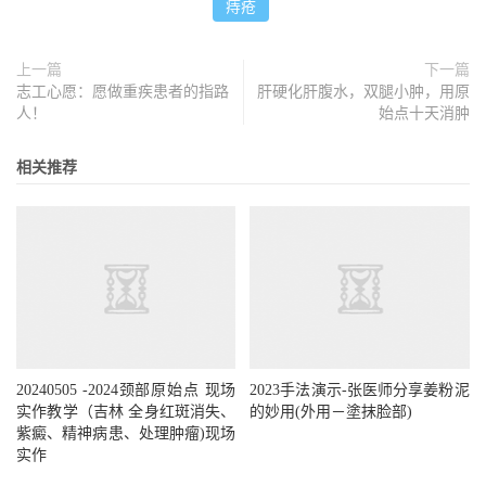
痔疮
上一篇
下一篇
志工心愿：愿做重疾患者的指路
肝硬化肝腹水，双腿小肿，用原
人！
始点十天消肿
相关推荐
20240505 -2024颈部原始点 现场
2023手法演示-张医师分享姜粉泥
实作教学（吉林 全身红斑消失、
的妙用(外用－塗抹脸部)
紫癜、精神病患、处理肿瘤)现场
实作