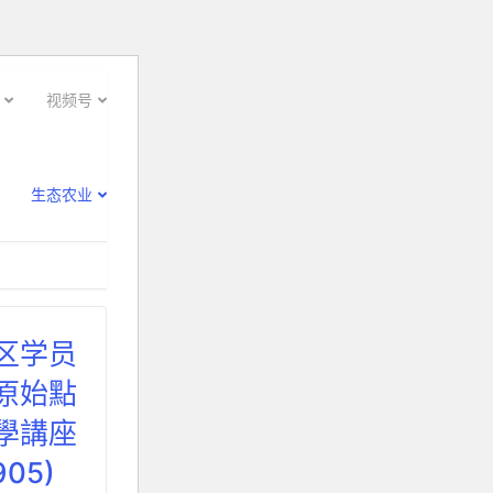
视频号
生态农业
区学员
原始點
學講座
05)