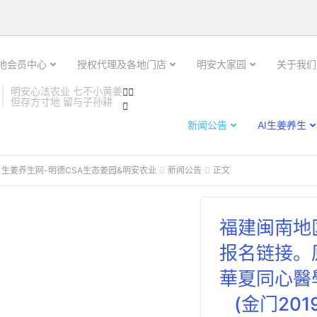

土地会员中心
授权代理及各地门店
明安大家园
关于我们
明安心法农业 七不小黄姜


但存方寸地 留与子孙耕

新闻公告
AI生姜养生
 生姜养生网-明德CSA生态姜园&明安农业
新闻公告
正文


福建闽南地
报名链接。
華夏同心醫
(金门2019