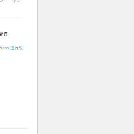
2)
评论
错误。
ress 进行故