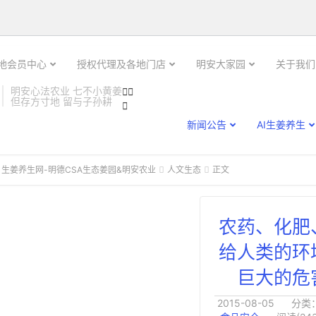

土地会员中心
授权代理及各地门店
明安大家园
关于我们
明安心法农业 七不小黄姜


但存方寸地 留与子孙耕

新闻公告
AI生姜养生
 生姜养生网-明德CSA生态姜园&明安农业
人文生态
正文


农药、化肥
给人类的环
巨大的危
2015-08-05
分类