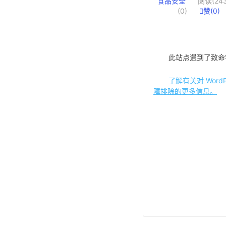
食品安全
阅读(243
(0)

赞(
0
)
此站点遇到了致命
了解有关对 WordP
障排除的更多信息。