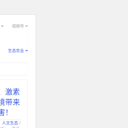
视频号
生态农业
、激素
境带来
害！
：
人文生态
/