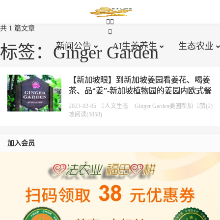




共 1 篇文章

新闻公告
AI生姜养生
生态农业
标签：Ginger Garden
【新加坡眼】到新加坡姜园看姜花、喝姜
茶、品“姜”-新加坡植物园的姜园内欧式餐
馆
全球生态姜园
2023-02-05

人文生态
Ginger Garden
姜园
新加

赞(
2
)
坡
阅读(5058)
加入会员