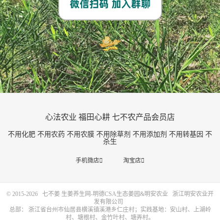
心法农业 福田心耕 七不农产品会员店
不用化肥 不用农药 不用农膜 不用除草剂 不用添加剂 不用转基因 不
杀生
手机微店

淘宝店

© 2015-2026
七不姜 生姜养生网-明德CSA生态姜园&明安农业
浙江明安农业开
发有限公司
总部： 浙江省台州市仙居县横溪镇溪港乡仁庄村；实践基地：安山村、上湖岭
村、塘根村、金竹叶村、塘弄村。