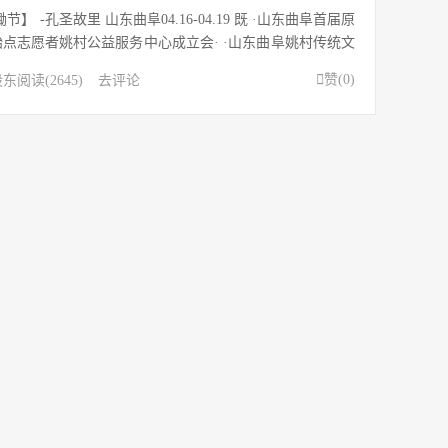
】 -孔圣故里 山东曲阜04.16-04.19 既 ·山东曲阜首届原
始点志愿者姚村公益服务中心成立会· ·山东曲阜姚村传统文
· ·首届山东曲阜原始点志愿者公益活动· ·原始点特供小

赞(
0
)
股东
阅读(2645)
去评论