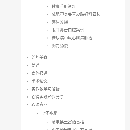
健康手册资料
减肥塑身美容皮肤妇科四肢
感冒发烧
眼耳鼻舌口腔案例
糖尿病中风心脑癌肿瘤
胸胃肠腹
姜的美食
姜道
媒体报道
学术论文
实作教学与答疑
心得实践经验分享
心法农业
七不水稻
寒地黑土富硒香稻
秀美仙居自然生态水稻