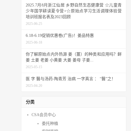
2025.7月8月浙江仙居 乡野自然生态健康营 ☆儿童青
少年国学耕读夏令营+☆原始点学习生活调理体验营
培训班报名表及2023回顾
2025-06-25
6.18-6.19促销优惠卷(广告)！姜品特惠
2025-06-18
你了解原始点内外热源 姜（薑）的种类和应用吗？鲜
姜 土姜 老姜 小黄姜 大姜 姜母 子姜...
2025-05-15
医 字 醫与汤药-陶青芳 治病 一字真言 ： “醫”之！
2025-04-20
分类
CSA会员中心
委托种植