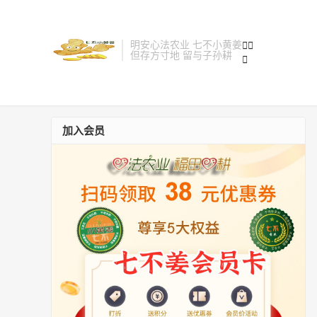
明安心法农业 七不小黄姜


但存方寸地 留与子孙耕

加入会员