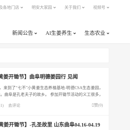
及各地门店
明安大家园
关于我们
视频号
新闻公告
AI生姜养生
生态农业
小黄姜开锄节】曲阜明德姜园行 见闻
心，来到了“七不”小黄姜生态养植基地-明德CSA生态姜园，
。曲阜是孔老夫子的故乡。 参加开锄节活动的义工很多，
个和乐幸福的大家庭。 和大家相处两天慢慢熟了，这才知

赞(
0
)
1)
去评论
地的原始点爱好者。 ...
姜开锄节】-孔圣故里 山东曲阜04.16-04.19