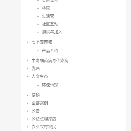
实时监控
特惠
生活营
社区互动
购买与加入
七不姜商城
产品介绍
中毒细菌病毒传染病
乳癌
人文生态
环保地球
便秘
全部案例
公告
公益点理疗店
农业农村农民