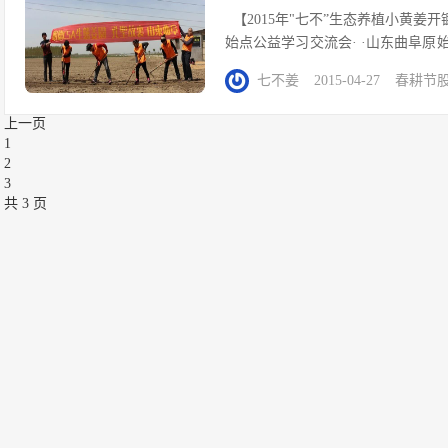
【2015年"七不”生态养植小黄姜开锄节
始点公益学习交流会· ·山东曲阜原
化弟子规及原始点健康保健公益学习班
七不姜
2015-04-27
春耕节
黄姜开种活动· 主办协办单位： ...
上一页
1
2
3
共 3 页